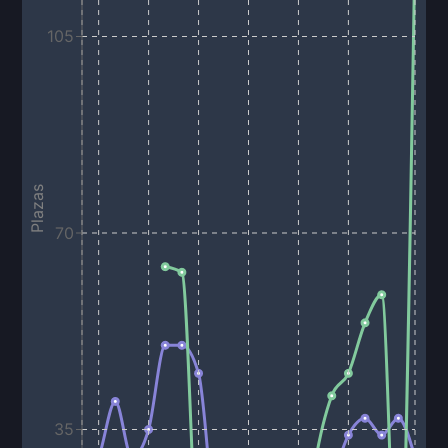
105
Plazas
70
35