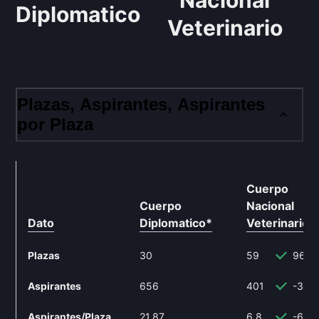
Nacional
Diplomatico
Veterinario
Plazas, Aspirantes, Aspirantes
por Plaza
Cuerpo
Cuerpo
Nacional
Dato
Diplomatico
*
Veterinario
*
Plazas
30
59
96.6
Aspirantes
656
401
-38.
Aspirantes/Plaza
21.87
6.8
-68.