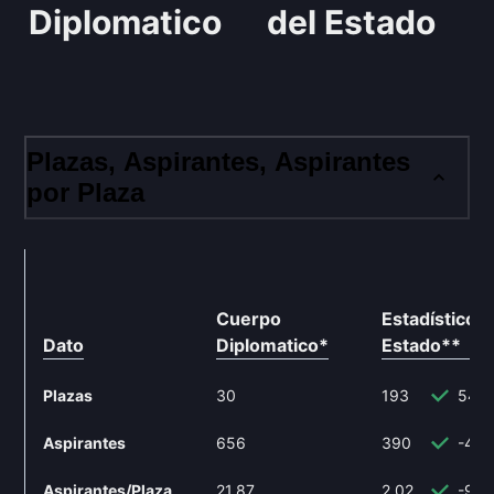
Diplomatico
del Estado
Plazas, Aspirantes, Aspirantes
por Plaza
Cuerpo
Estadísticos 
Dato
Diplomatico
*
Estado
**
Plazas
30
193
543
Aspirantes
656
390
-40.
Aspirantes/Plaza
21.87
2.02
-90.