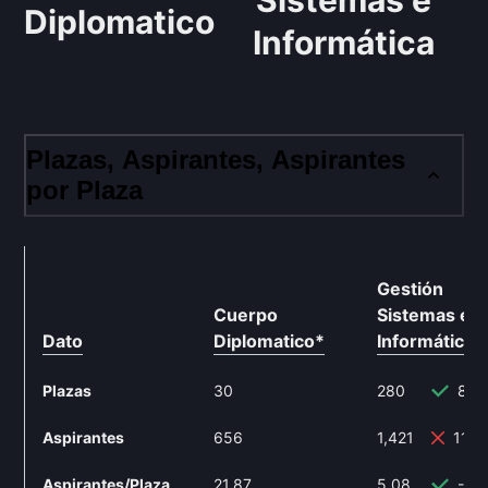
Sistemas e
Diplomatico
Informática
Plazas, Aspirantes, Aspirantes
por Plaza
Gestión
Cuerpo
Sistemas e
Dato
Diplomatico
*
Informática
*
Plazas
30
280
833
Aspirantes
656
1,421
116.
Aspirantes/Plaza
21.87
5.08
-76