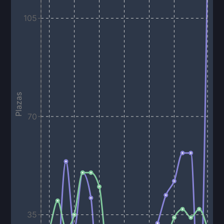
105
Plazas
70
35