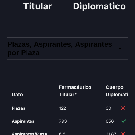
Titular
Diplomatico
Plazas, Aspirantes, Aspirantes
por Plaza
Farmacéutico
Cuerpo
Dato
Titular
*
Diplomatico
Plazas
122
30
-75
Aspirantes
793
656
-1
Aspirantes/Plaza
6.5
21.87
236