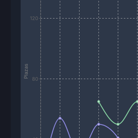
120
Plazas
80