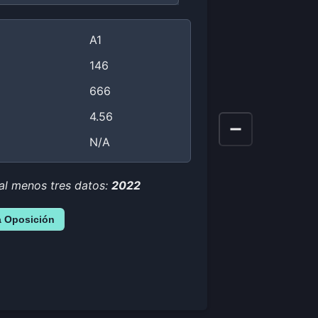
A1
146
666
4.56
N/A
 al menos tres datos:
2022
a Oposición