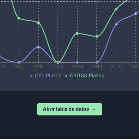
09
2010
2011
2012
2013
2014
2015
201
CFT Plazas
CSITSS Plazas
Abrir tabla de datos