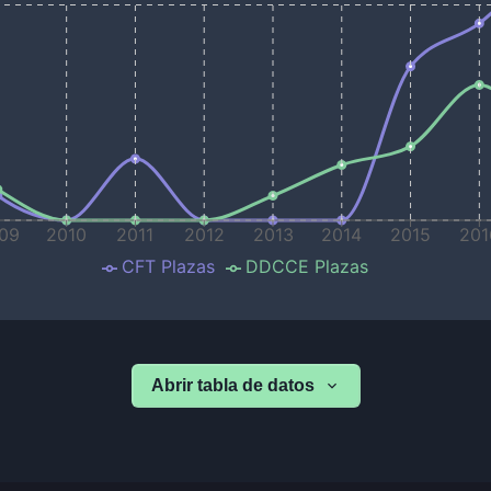
09
2010
2011
2012
2013
2014
2015
201
CFT Plazas
DDCCE Plazas
Abrir tabla de datos