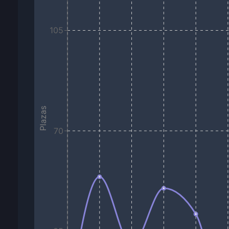
105
Plazas
70