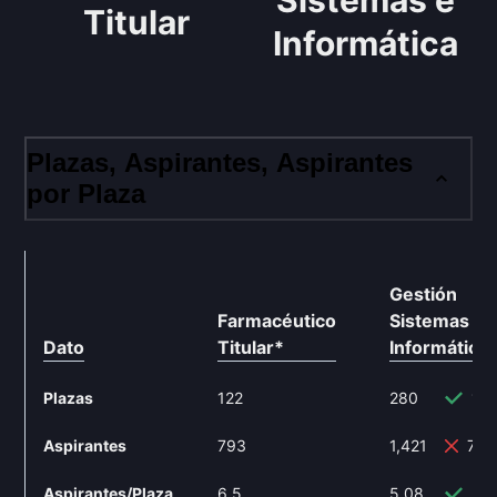
Sistemas e
Titular
Informática
Plazas, Aspirantes, Aspirantes
por Plaza
Gestión
Farmacéutico
Sistemas e
Dato
Titular
*
Informática
Plazas
122
280
12
Aspirantes
793
1,421
79.
Aspirantes/Plaza
6.5
5.08
-2