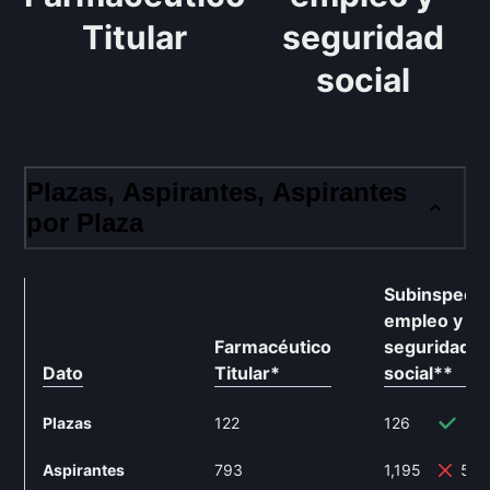
Titular
seguridad
social
Plazas, Aspirantes, Aspirantes
por Plaza
Subinspecto
empleo y
Farmacéutico
seguridad
Dato
Titular
*
social
**
Plazas
122
126
3.
Aspirantes
793
1,195
50.