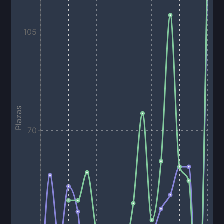
105
Plazas
70