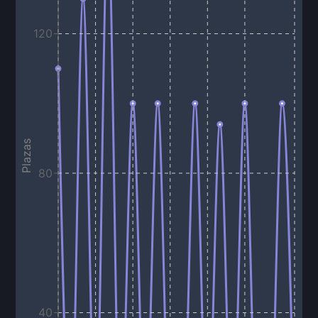
120
Plazas
80
40