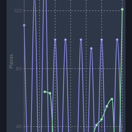
120
Plazas
80
40