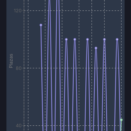
120
Plazas
80
40