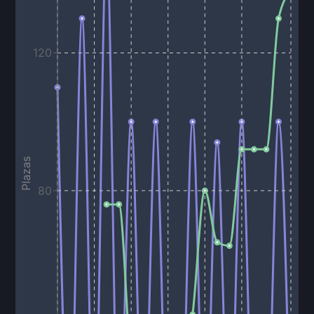
120
Plazas
80