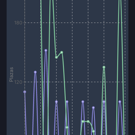
180
Plazas
120