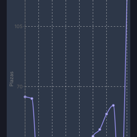
105
Plazas
70