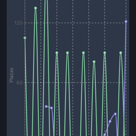
120
Plazas
80