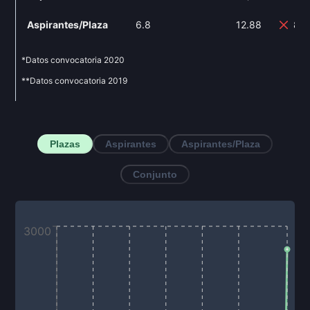
Aspirantes/Plaza
6.8
12.88
89
*Datos convocatoria
2020
**Datos convocatoria
2019
Plazas
Aspirantes
Aspirantes/Plaza
Conjunto
3000