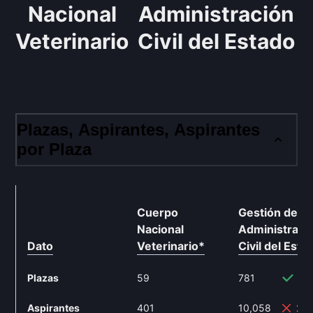
Nacional
Administración
Veterinario
Civil del Estado
Plazas, Aspirantes, Aspirantes
por Plaza
Cuerpo
Gestión de
Nacional
Administraci
Dato
Veterinario
*
Civil del Esta
Plazas
59
781
1,
Aspirantes
401
10,058
2,