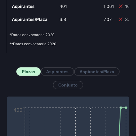
Aspirantes
401
1,061
164.
Aspirantes/Plaza
6.8
7.07
3.97
*Datos convocatoria
2020
**Datos convocatoria
2020
Plazas
Aspirantes
Aspirantes/Plaza
Conjunto
400