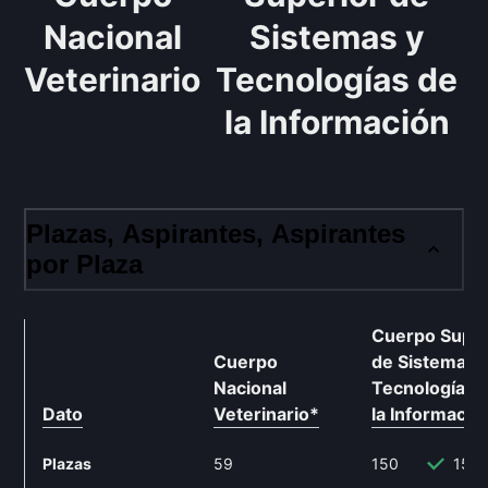
Nacional
Sistemas y
Veterinario
Tecnologías de
la Información
Plazas, Aspirantes, Aspirantes
por Plaza
Cuerpo Super
Cuerpo
de Sistemas 
Nacional
Tecnologías 
Dato
Veterinario
*
la Informació
Plazas
59
150
154