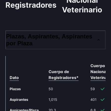
Nacional
Registradores
Veterinario
Plazas, Aspirantes, Aspirantes
por Plaza
Cuerpo
Cuerpo de
Nacional
Dato
Registradores
*
Veterinari
Plazas
50
59
1
Aspirantes
1,015
401
-6
Aspirantes/Plaza
20.3
6.8
-6