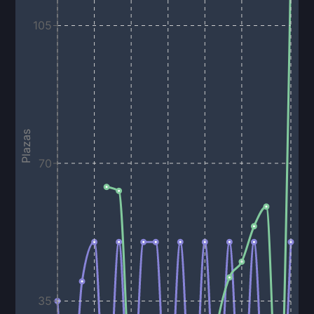
105
Plazas
70
35