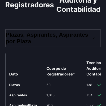
Auditoría y
Registradores
Contabilidad
Plazas, Aspirantes, Aspirantes
por Plaza
Técnico
Cuerpo de
Auditoría 
Dato
Registradores
*
Contabilid
Plazas
50
138
1
Aspirantes
1,015
734
-
Aspirantes/Plaza
20.3
5.32
-