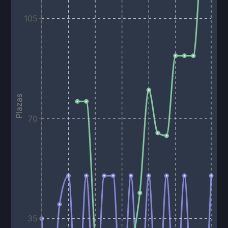
105
Plazas
70
35