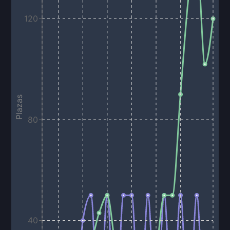
120
Plazas
80
40