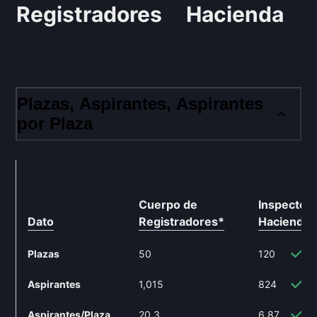
Registradores
Hacienda
Plazas, Aspirantes, Aspirantes
por Plaza
Cuerpo de
Inspector 
Dato
Registradores
*
Hacienda
*
Plazas
50
120
1
Aspirantes
1,015
824
-
Aspirantes/Plaza
20.3
6.87
-