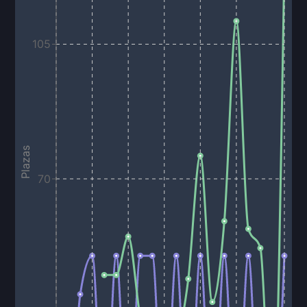
105
Plazas
70