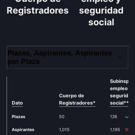
Registradores
seguridad
social
Plazas, Aspirantes, Aspirantes
por Plaza
Subinspec
empleo y
Cuerpo de
seguridad
Dato
Registradores
*
social
**
Plazas
50
126
Aspirantes
1,015
1,195
1