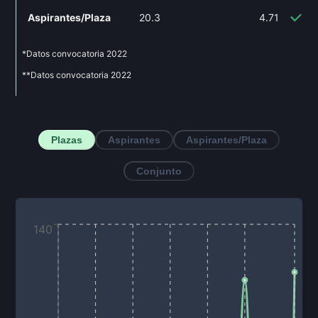
Aspirantes/Plaza
20.3
4.71
-
*Datos convocatoria
2022
**Datos convocatoria
2022
Plazas
Aspirantes
Aspirantes/Plaza
Conjunto
140