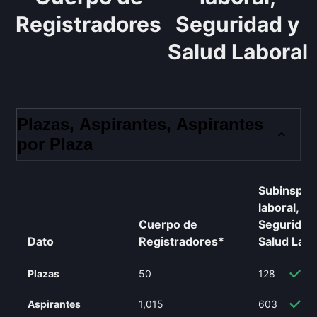
Registradores
Seguridad y
Salud Laboral
Plazas, Aspirantes, Aspirantes
por Plaza
Subinspec
laboral,
Cuerpo de
Seguridad
Dato
Registradores
*
Salud Labo
Plazas
50
128
1
Aspirantes
1,015
603
-