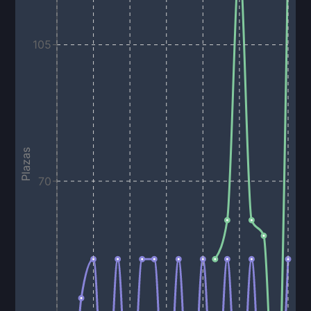
105
Plazas
70