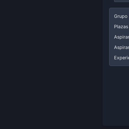
Grupo
Plazas
Aspira
Aspira
Experi