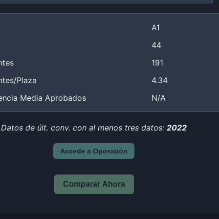
A1
44
ntes
191
ntes/Plaza
4.34
encia Media Aprobados
N/A
Datos de últ. conv. con al menos tres datos:
2022
Accede a Oposición
Comparar Ahora