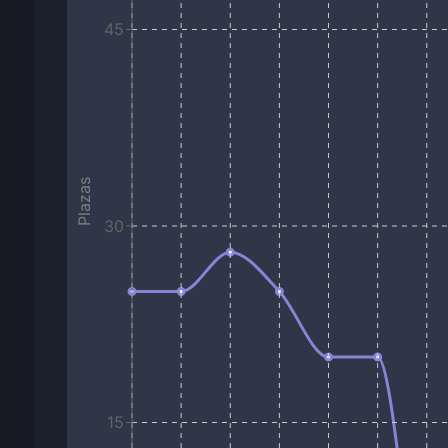
45
Plazas
30
15