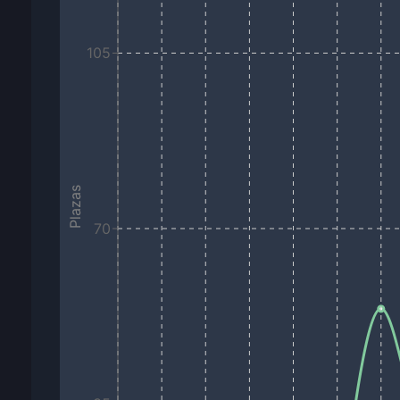
105
Plazas
70