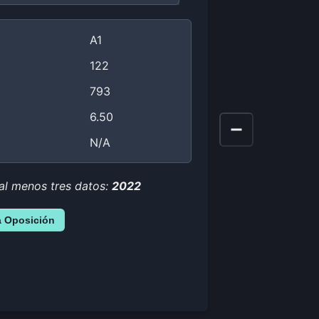
A1
122
793
6.50
N/A
 al menos tres datos:
2022
a Oposición