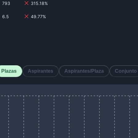
793
315.18%
6.5
49.77%
Plazas
Aspirantes
Aspirantes/Plaza
Conjunto