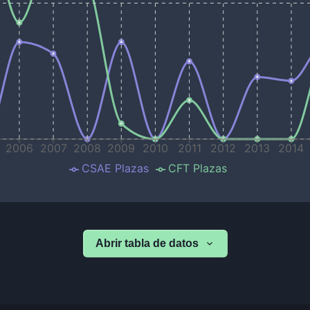
2006
2007
2008
2009
2010
2011
2012
2013
2014
CSAE Plazas
CFT Plazas
Abrir tabla de datos