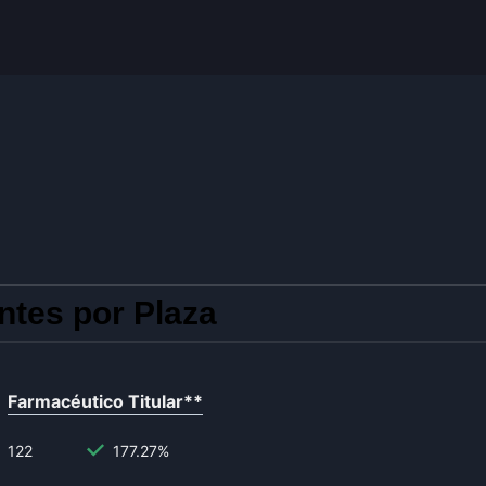
ntes por Plaza
Farmacéutico Titular
**
122
177.27%