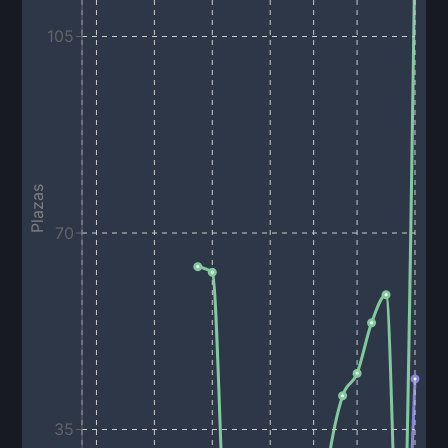
105
Plazas
70
35