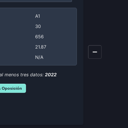
A1
30
656
21.87
N/A
 al menos tres datos:
2022
a Oposición