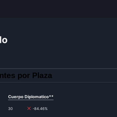
do
ntes por Plaza
Cuerpo Diplomatico
**
30
-84.46%