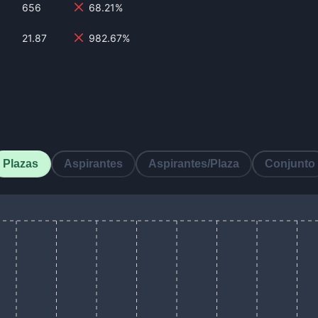
656
68.21%
21.87
982.67%
Plazas
Aspirantes
Aspirantes/Plaza
Conjunto