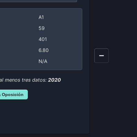
A1
59
401
6.80
N/A
al menos tres datos:
2020
a Oposición