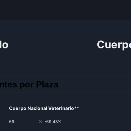
do
Cuerpo
ntes por Plaza
Cuerpo Nacional Veterinario
**
59
-69.43%