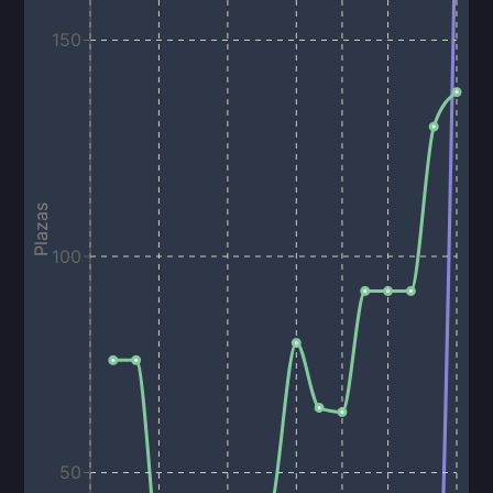
150
Plazas
100
50