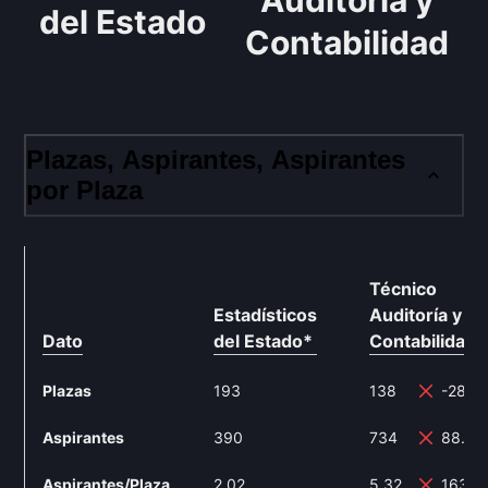
Auditoría y
del Estado
Contabilidad
Plazas, Aspirantes, Aspirantes
por Plaza
Técnico
Estadísticos
Auditoría y
Dato
del Estado
*
Contabilidad
*
Plazas
193
138
-28.5
Aspirantes
390
734
88.21
Aspirantes/Plaza
2.02
5.32
163.3