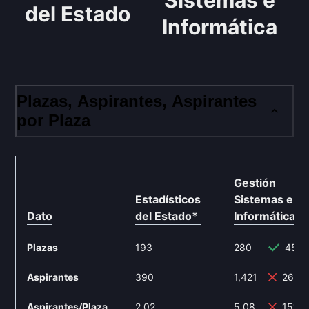
Sistemas e
del Estado
Informática
Plazas, Aspirantes, Aspirantes
por Plaza
Gestión
Estadísticos
Sistemas e
Dato
del Estado
*
Informática
**
Plazas
193
280
45.0
Aspirantes
390
1,421
264.
Aspirantes/Plaza
2.02
5.08
151.