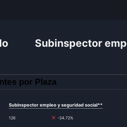
do
Subinspector empl
ntes por Plaza
Subinspector empleo y seguridad social
**
126
-34.72%