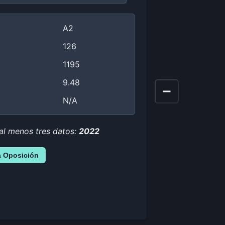
A2
126
1195
9.48
N/A
 al menos tres datos:
2022
a Oposición