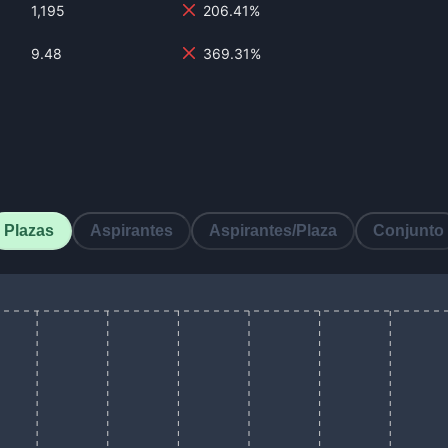
1,195
206.41%
9.48
369.31%
Plazas
Aspirantes
Aspirantes/Plaza
Conjunto