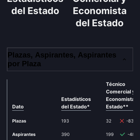
del Estado
Economista
del Estado
Plazas, Aspirantes, Aspirantes
por Plaza
Técnico
Comercial y
Estadísticos
Economista d
Dato
del Estado
*
Estado
**
Plazas
193
32
-83.4
Aspirantes
390
199
-48.