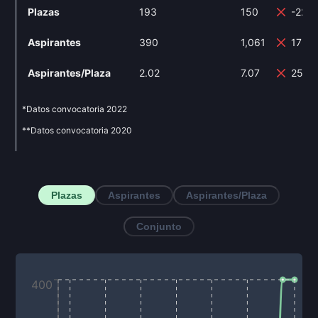
Plazas
193
150
-22.
Aspirantes
390
1,061
172.
Aspirantes/Plaza
2.02
7.07
250%
*Datos convocatoria
2022
**Datos convocatoria
2020
Plazas
Aspirantes
Aspirantes/Plaza
Conjunto
400