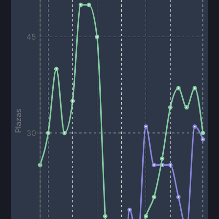
45
Plazas
30