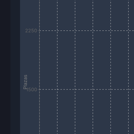
2250
Plazas
1500