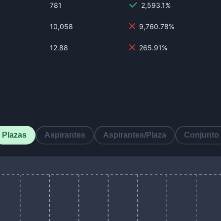
781
2,593.1%
10,058
9,760.78%
12.88
265.91%
Plazas
Aspirantes
Aspirantes/Plaza
Conjunto