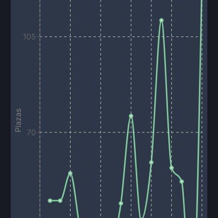
105
Plazas
70