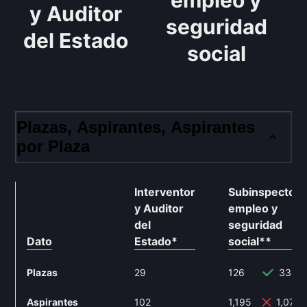
empleo y
y Auditor
seguridad
del Estado
social
Plazas, Aspirantes, Aspirantes
por Plaza
Interventor
Subinspector
y Auditor
empleo y
del
seguridad
Dato
Estado
*
social
**
Plazas
29
126
334.
Aspirantes
102
1,195
1,071.