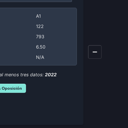
A1
122
793
6.50
N/A
 al menos tres datos:
2022
a Oposición