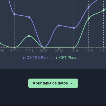
09
2010
2011
2012
2013
2014
2015
201
CSITSS Plazas
CFT Plazas
Abrir tabla de datos