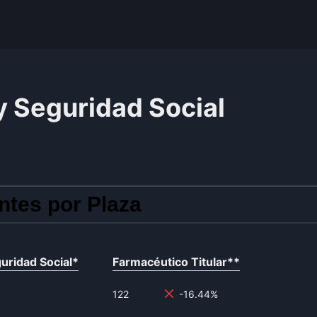
y Seguridad Social
ntes por Plaza
uridad Social
*
Farmacéutico Titular
**
122
-16.44%