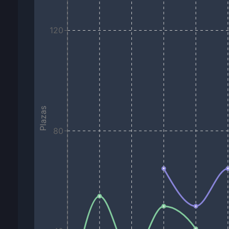
120
Plazas
80