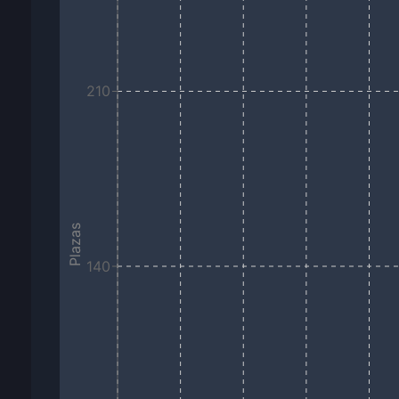
210
Plazas
140