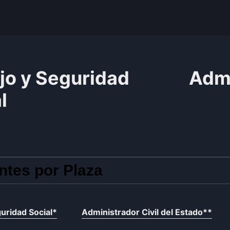
jo y Seguridad
Admi
l
ntes por Plaza
uridad Social
*
Administrador Civil del Estado
**