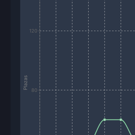
120
Plazas
80