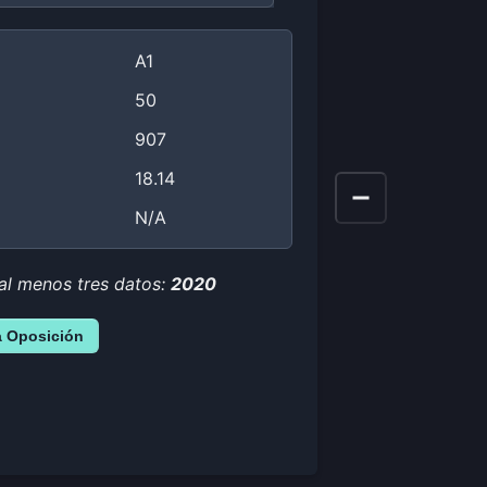
A1
50
907
18.14
N/A
al menos tres datos:
2020
a Oposición