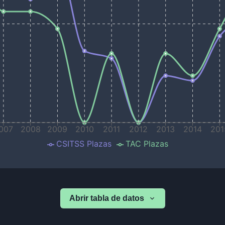
007
2008
2009
2010
2011
2012
2013
2014
201
CSITSS Plazas
TAC Plazas
Abrir tabla de datos