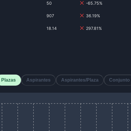
50
-65.75%
907
36.19%
18.14
297.81%
Plazas
Aspirantes
Aspirantes/Plaza
Conjunto