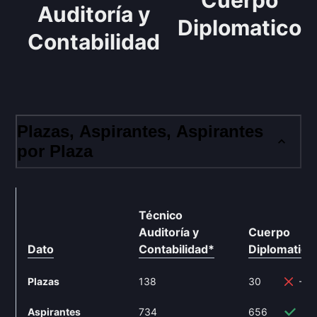
Cuerpo
Auditoría y
Diplomatico
Contabilidad
Plazas, Aspirantes, Aspirantes
por Plaza
Técnico
Auditoría y
Cuerpo
Dato
Contabilidad
*
Diplomatico
Plazas
138
30
-78
Aspirantes
734
656
-1