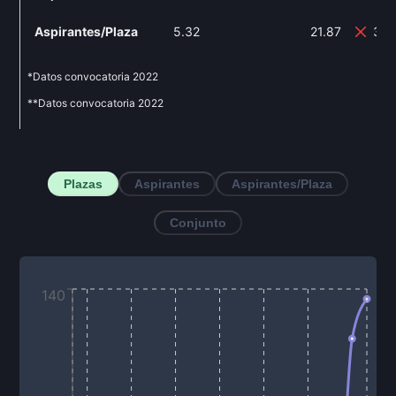
Aspirantes/Plaza
5.32
21.87
311
*Datos convocatoria
2022
**Datos convocatoria
2022
Plazas
Aspirantes
Aspirantes/Plaza
Conjunto
140