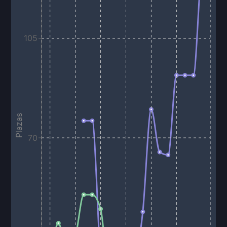
105
Plazas
70