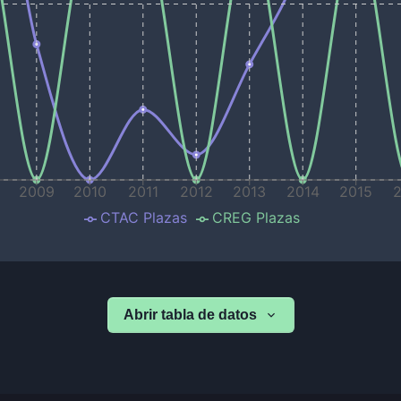
8
2009
2010
2011
2012
2013
2014
2015
CTAC Plazas
CREG Plazas
Abrir tabla de datos