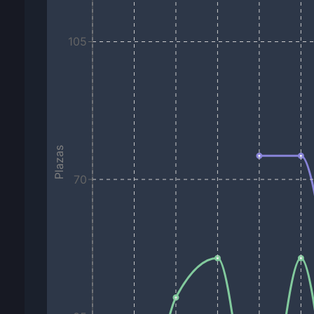
105
Plazas
70