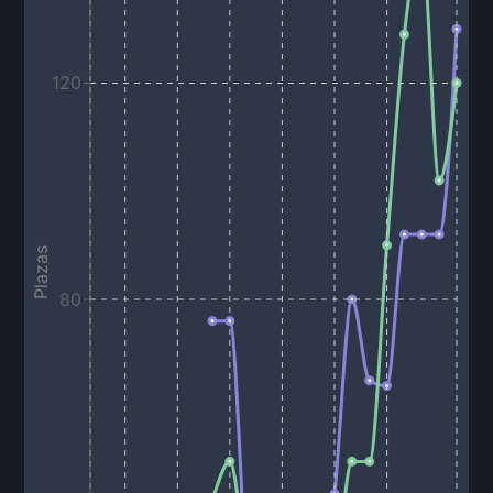
120
Plazas
80