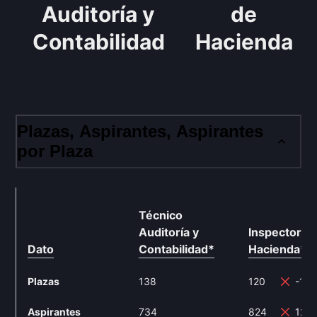
Auditoría y
de
Contabilidad
Hacienda
Plazas, Aspirantes, Aspirantes
por Plaza
Técnico
Auditoría y
Inspector d
Dato
Contabilidad
*
Hacienda
**
Plazas
138
120
-13
Aspirantes
734
824
12.