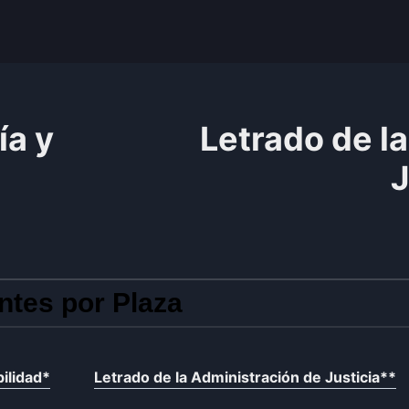
ía y
Letrado de l
d
J
ntes por Plaza
ilidad
*
Letrado de la Administración de Justicia
**