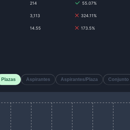
214
55.07%
3,113
324.11%
14.55
173.5%
Plazas
Aspirantes
Aspirantes/Plaza
Conjunto