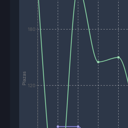
180
Plazas
120