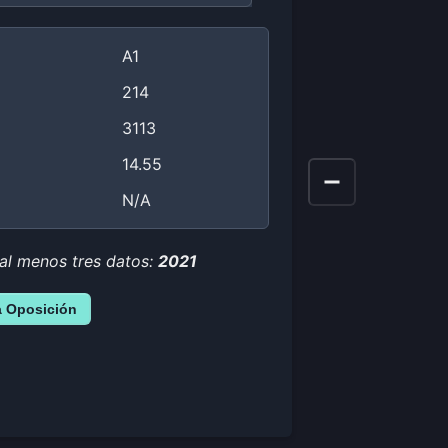
A1
214
3113
14.55
N/A
 al menos tres datos:
2021
a Oposición