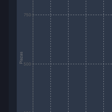
750
Plazas
500