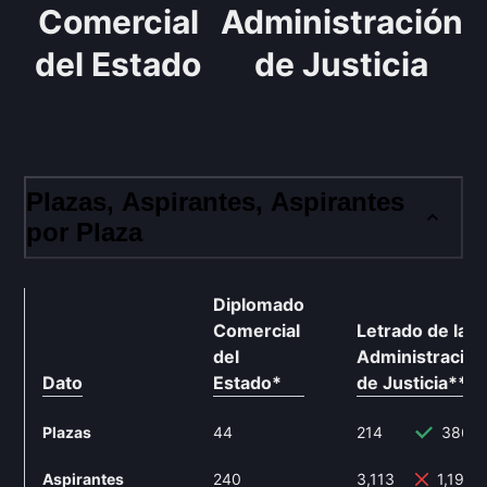
Comercial
Administración
del Estado
de Justicia
Plazas, Aspirantes, Aspirantes
por Plaza
Diplomado
Comercial
Letrado de la
del
Administración
Dato
Estado
*
de Justicia
**
Plazas
44
214
386.
Aspirantes
240
3,113
1,197.