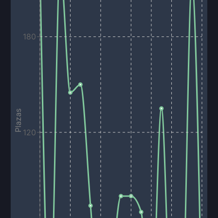
180
Plazas
120