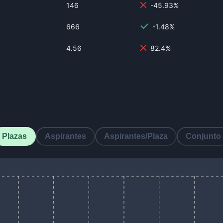
146
-45.93%
666
-1.48%
4.56
82.4%
Plazas
Aspirantes
Aspirantes/Plaza
Conjunto