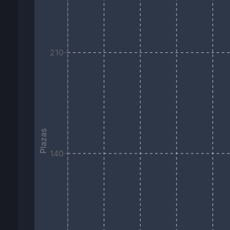
210
Plazas
140