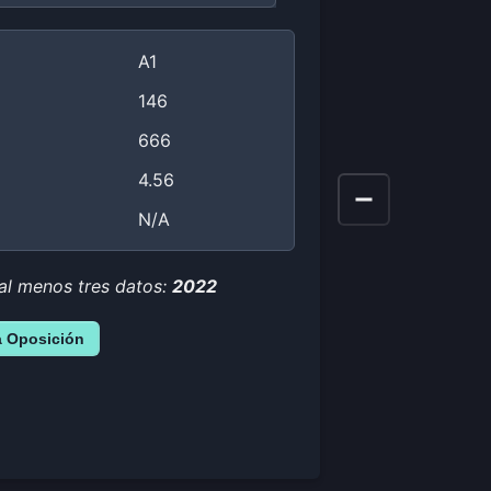
A1
146
666
4.56
N/A
 al menos tres datos:
2022
a Oposición