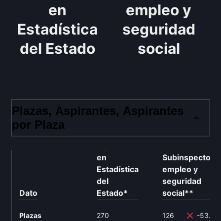
en
empleo y
Estadística
seguridad
del Estado
social
Plazas, Aspirantes, Aspirantes
por Plaza
Diplomado
en
Subinspector
Estadística
empleo y
del
seguridad
Dato
Estado
*
social
**
Plazas
270
126
-53.3