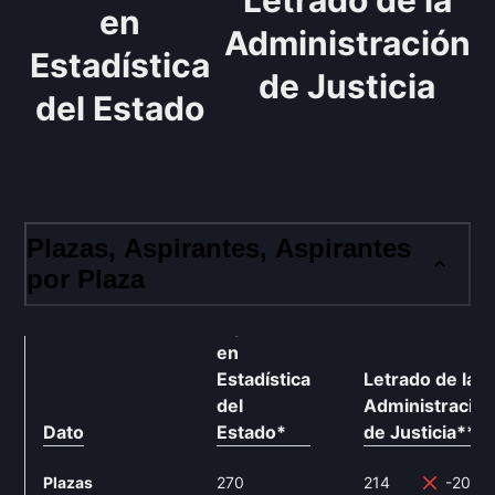
Letrado de la
en
Administración
Estadística
de Justicia
del Estado
Plazas, Aspirantes, Aspirantes
por Plaza
Diplomado
en
Estadística
Letrado de la
del
Administració
Dato
Estado
*
de Justicia
**
Plazas
270
214
-20.7