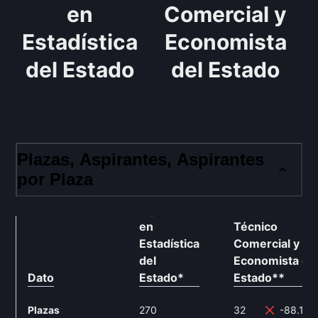
en
Comercial y
Estadística
Economista
del Estado
del Estado
Plazas, Aspirantes, Aspirantes
por Plaza
Diplomado
en
Técnico
Estadística
Comercial y
del
Economista de
Dato
Estado
*
Estado
**
Plazas
270
32
-88.15