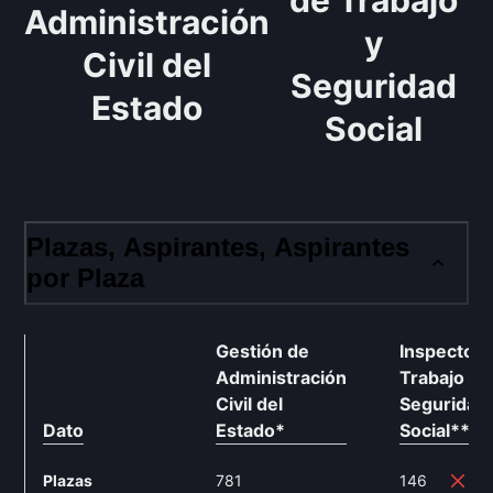
de Trabajo
Administración
y
Civil del
Seguridad
Estado
Social
Plazas, Aspirantes, Aspirantes
por Plaza
Gestión de
Inspector 
Administración
Trabajo y
Civil del
Seguridad
Dato
Estado
*
Social
**
Plazas
781
146
-8