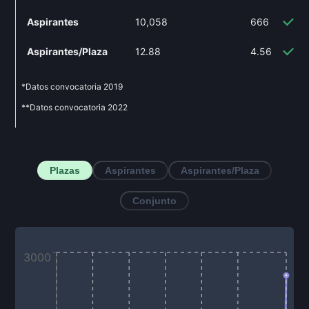
Aspirantes
10,058
666
-
Aspirantes/Plaza
12.88
4.56
-
*Datos convocatoria
2019
**Datos convocatoria
2022
Plazas
Aspirantes
Aspirantes/Plaza
Conjunto
3000