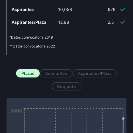
Aspirantes
10,058
676
-9
Aspirantes/Plaza
12.88
2.5
-8
*Datos convocatoria
2019
**Datos convocatoria
2022
Plazas
Aspirantes
Aspirantes/Plaza
Conjunto
3000