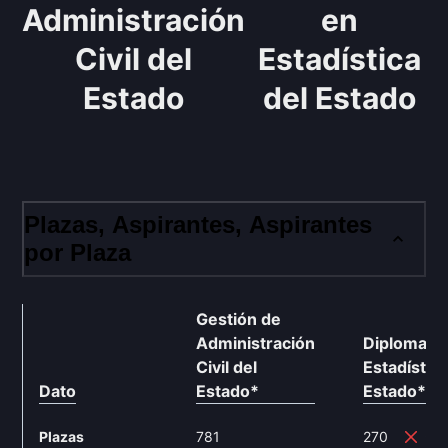
Administración
en
Civil del
Estadística
Estado
del Estado
Plazas, Aspirantes, Aspirantes
por Plaza
Gestión de
Administración
Diplomado
Civil del
Estadística
Dato
Estado
*
Estado
**
Plazas
781
270
-6